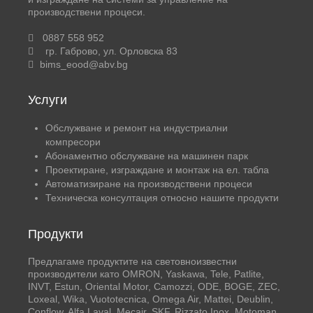
производствени процеси.
0887 558 952
гр. Габрово, ул. Орловска 83
bims_eood@abv.bg
Услуги
Обслужване и ремонт на индустриални
компресори
Абонаментно обслужване на машинен парк
Проектиране, изграждане и монтаж на ел. табла
Автоматизиране на производствени процеси
Техническа консултация относно нашите продукти
Продукти
Предлагаме продуктите на световноизвестни
производители като OMRON, Yaskawa, Tele, Patlite,
INVT, Estun, Oriental Motor, Camozzi, ODE, BOGE, ZEC,
Loxeal, Wika, Vuototecnica, Omega Air, Mattei, Deublin,
Conflow, Alfa Laval, Mecair, SKF, Rizzato Inox, Motoman,