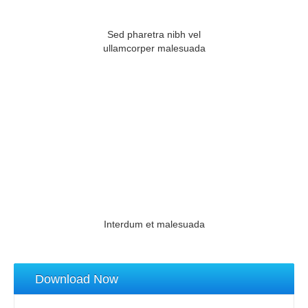
Sed pharetra nibh vel
ullamcorper malesuada
Interdum et malesuada
Download Now
60
75
%
%