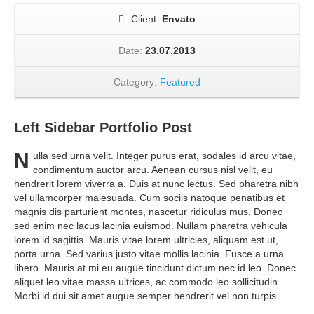
Client:
Envato
Date:
23.07.2013
Category:
Featured
Left Sidebar
Portfolio Post
N
ulla sed urna velit. Integer purus erat, sodales id arcu vitae,
condimentum auctor arcu. Aenean cursus nisl velit, eu
hendrerit lorem viverra a. Duis at nunc lectus. Sed pharetra nibh
vel ullamcorper malesuada. Cum sociis natoque penatibus et
magnis dis parturient montes, nascetur ridiculus mus. Donec
sed enim nec lacus lacinia euismod. Nullam pharetra vehicula
lorem id sagittis. Mauris vitae lorem ultricies, aliquam est ut,
porta urna. Sed varius justo vitae mollis lacinia. Fusce a urna
libero. Mauris at mi eu augue tincidunt dictum nec id leo. Donec
aliquet leo vitae massa ultrices, ac commodo leo sollicitudin.
Morbi id dui sit amet augue semper hendrerit vel non turpis.