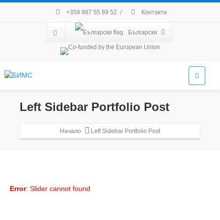
+359 887 55 89 52
/
Контакти
Български
Left Sidebar Portfolio Post
Начало
Left Sidebar Portfolio Post
Error
: Slider cannot found