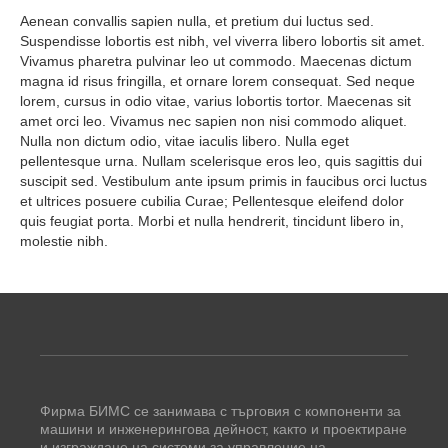
Aenean convallis sapien nulla, et pretium dui luctus sed.
Suspendisse lobortis est nibh, vel viverra libero lobortis sit amet.
Vivamus pharetra pulvinar leo ut commodo. Maecenas dictum
magna id risus fringilla, et ornare lorem consequat. Sed neque
lorem, cursus in odio vitae, varius lobortis tortor. Maecenas sit
amet orci leo. Vivamus nec sapien non nisi commodo aliquet.
Nulla non dictum odio, vitae iaculis libero. Nulla eget
pellentesque urna. Nullam scelerisque eros leo, quis sagittis dui
suscipit sed. Vestibulum ante ipsum primis in faucibus orci luctus
et ultrices posuere cubilia Curae; Pellentesque eleifend dolor
quis feugiat porta. Morbi et nulla hendrerit, tincidunt libero in,
molestie nibh.
Фирма БИМС се занимава с търговия с компоненти за
машини и инженерингова дейност, както и проектиране
и изграждане на системи за управление на