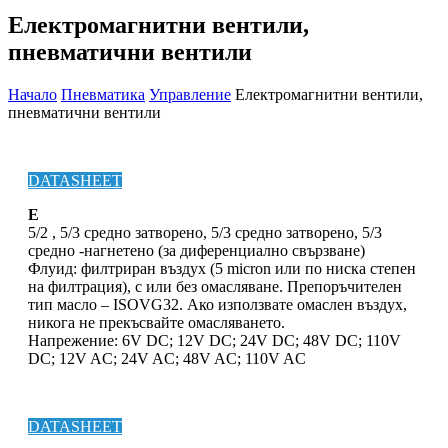
Електромагнитни вентили,
пневматични вентили
Начало
Пневматика
Управление
Електромагнитни вентили,
пневматични вентили
DATASHEET
E
5/2 , 5/3 средно затворено, 5/3 средно затворено, 5/3
средно -нагнетено (за диференциално свързване)
Флуид: филтриран въздух (5 micron или по ниска степен
на филтрация), с или без омасляване. Препоръчителен
тип масло – ISOVG32. Ако използвате омаслен въздух,
никога не прекъсвайте омасляването.
Напрежение: 6V DC; 12V DC; 24V DC; 48V DC; 110V
DC; 12V AC; 24V AC; 48V AC; 110V AC
DATASHEET