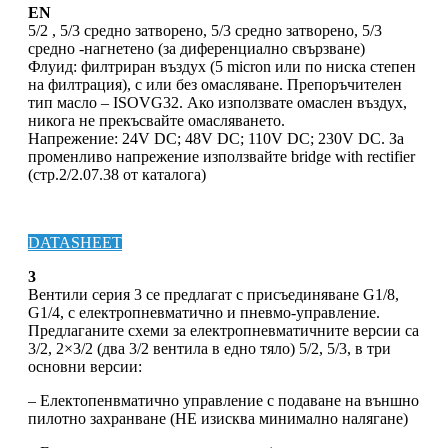
EN
5/2 , 5/3 средно затворено, 5/3 средно затворено, 5/3
средно -нагнетено (за диференциално свързване)
Флуид: филтриран въздух (5 micron или по ниска степен
на филтрация), с или без омасляване. Препоръчителен
тип масло – ISOVG32. Ако използвате омаслен въздух,
никога не прекъсвайте омасляването.
Напрежение: 24V DC; 48V DC; 110V DC; 230V DC. За
променливо напрежение използвайте bridge with rectifier
(стр.2/2.07.38 от каталога)
DATASHEET
3
Вентили серия 3 се предлагат с присъединяване G1/8,
G1/4, с електропневматично и пневмо-управление.
Предлаганите схеми за електропневматичните версии са
3/2, 2×3/2 (два 3/2 вентила в едно тяло) 5/2, 5/3, в три
основни версии:
– Електопенвматично управление с подаване на външно
пилотно захранване (НЕ изисква минимално налягане)