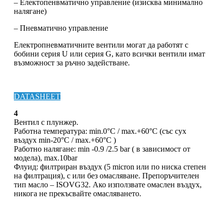
– Електопенвматично управление (изисква минимално
налягане)
– Пневматично управление
Електропневматичните вентили могат да работят с
бобини серия U или серия G, като всички вентили имат
възможност за ръчно задействане.
DATASHEET
4
Вентил с плунжер.
Работна температура: min.0°C / max.+60°C (със сух
въздух min-20°C / max.+60°C )
Работно налягане: min -0.9 /2.5 bar ( в зависимост от
модела), max.10bar
Флуид: филтриран въздух (5 micron или по ниска степен
на филтрация), с или без омасляване. Препоръчителен
тип масло – ISOVG32. Ако използвате омаслен въздух,
никога не прекъсвайте омасляването.