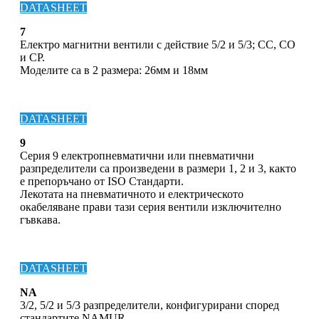
DATASHEET
7
Електро магнитни вентили с действие 5/2 и 5/3; CC, CO
и CP.
Моделите са в 2 размера: 26мм и 18мм
DATASHEET
9
Серия 9 електропневматични или пневматични
разпределители са произведени в размери 1, 2 и 3, както
е препоръчано от ISO Стандарти.
Лекотата на пневматичното и електрическото
окабеляване прави тази серия вентили изключително
гъвкава.
DATASHEET
NA
3/2, 5/2 и 5/3 разпределители, конфигурирани според
стандартите NAMUR.