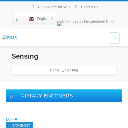
+359 887 55 89 52
/
Contact Us
English
Sensing
Home
Sensing
ROTARY ENCODERS
E6F-A
DATASHEET